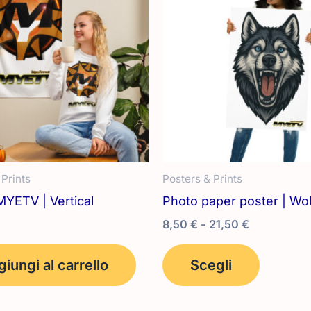
 Prints
Posters & Prints
MYETV | Vertical
Photo paper poster | Wo
Fascia
8,50
€
-
21,50
€
di
Questo
prezzo:
iungi al carrello
Scegli
prodotto
da
8,50 €
ha
a
più