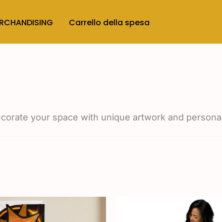
RCHANDISING
Carrello della spesa
ecorate your space with unique artwork and personal 