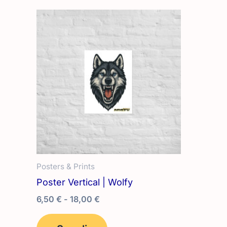
Posters & Prints
Poster Vertical | Wolfy
Fascia
6,50
€
-
18,00
€
di
Questo
prezzo: