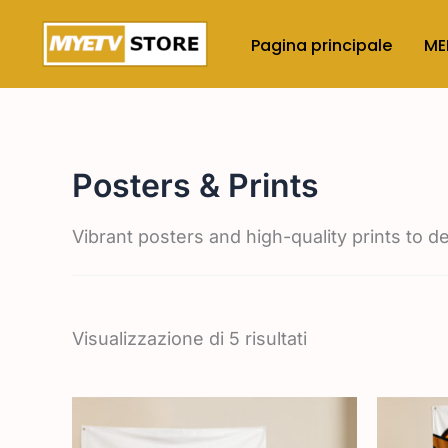
Vai
al
Pagina principale
ME
contenuto
Posters & Prints
Vibrant posters and high-quality prints to d
Visualizzazione di 5 risultati