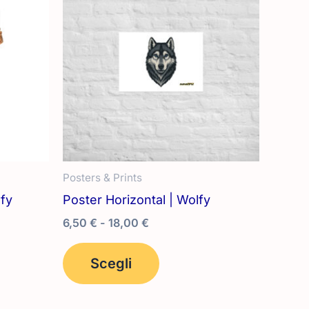
Posters & Prints
lfy
Poster Horizontal | Wolfy
Fascia
6,50
€
-
18,00
€
di
Questo
prezzo:
Scegli
prodotto
da
6,50 €
ha
a
più